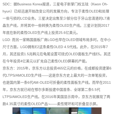
SDC：据Business Korea报道，三星电子新掌门权五铉（Kwon Oh-
hyun）已经迅速开始改变公司的发展方向，专注于柔性OLED和处理
一些亏损的LCD业务。三星决定出售至少部分位于牙山忠清道的L7液
晶生产线，并将其中一些转换为柔性OLED生产线。三星计划到2017
年底在新的柔性OLED生产线上投资25.6亿美元。
LGD: 而另一家韩国面板厂商LGD也早在OLED领域布局多时。在中小
尺寸方面，LGD拥有E2这条柔性OLED 4.5代线。此外，在2015年7
月，其还投资1.5兆韩元在龟尾设置可挠式OLED面板生产线E5。其还
在今年投资4亿美元以扩充自己柔性OLED屏幕的产能。
京东方：2015年，京东方以总投资465亿元的价格，在成都投资建第6
代LTPS/AMOLED生产线——这是京东方史上最大的一次单笔投资，
也是国内第一条6代AM-OLED可折叠的柔性面板生产线。而早在2011
年，京东方就已经在鄂尔多斯投建中国首条、全球第二条5.5代
LTPS/AMOLED生产线。在2016年美国显示周中，京东方就展现了两
款4.35英寸的柔性OLED产品¬——柔性臂环和可折叠显示屏。