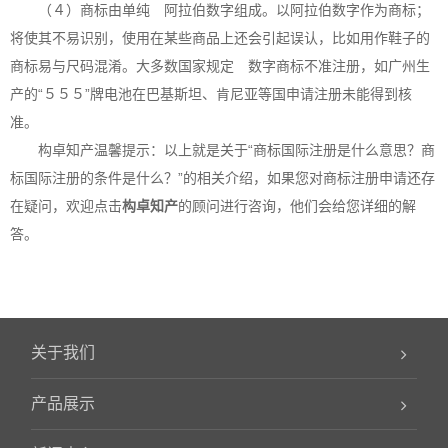
（４）商标由单纯 阿拉伯数字组成。以阿拉伯数字作为商标；
将使其不易识别，使用在某些商品上还会引起误认，比如用作鞋子的
商标易与尺码混淆。大多数国家规定 数字商标不准注册，如广州生
产的“５５５”牌电池在巴基斯坦、肯尼亚等国申请注册未能得到核
准。
构卓
知产温馨提示：以上就是关于“商标国际注册是什么意思？商
标国际注册的条件是什么？”的相关介绍，如果您对
商标注册
申请还存
在疑问，欢迎点击
构卓
知产
的顾问进行咨询，他们会给您详细的解
答。
关于我们
产品展示