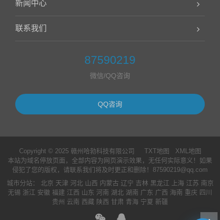
新闻中心
联系我们
87590219
微信/QQ咨询
QQ咨询
Copyright © 2025 赣州哈勃科技有限公司
TXT地图
XML地图
本站为域名停放页面，全部内容为网页演示效果，无任何实际意义！如果
侵犯了您的版权，请联系我们将及时更正和删除！87590219@qq.com
城市分站
：
北京
天津
河北
山西
内蒙古
辽宁
吉林
黑龙江
上海
江苏
南京
无锡
浙江
安徽
福建
江西
山东
河南
湖北
湖南
广东
广西
海南
重庆
四川
贵州
云南
西藏
陕西
甘肃
青海
宁夏
新疆