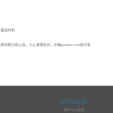
过最佳时机
更多的精力和心血，小心谨慎应对，乐融
gouzhuo.com祝大家
87590219
微信/QQ咨询