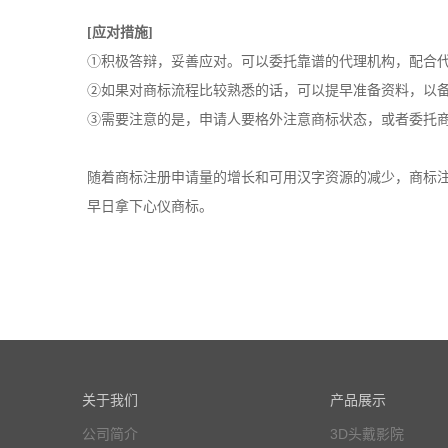
[应对措施]
①积极答辩，妥善应对。可以委托靠谱的代理机构，配合
②如果对商标流程比较熟悉的话，可以提早准备资料，以
③需要注意的是，申请人要格外注意商标状态，或者委托
随着商标注册申请量的增长和可用汉字资源的减少，商标
早日拿下心仪商标。
关于我们
产品展示
公司简介
3D头戴影院