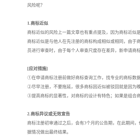
风险呢？
1.商标近似
商标近似的风险上一篇文章也有重点提及，因为商标近似
商标近似是与他人在先注册的商标构成相似或相同，由于
员进行审查时，由于每个人审查尺度存在差异，新申请商
[应对措施]
①在申请商标注册前做好商标查询工作，找专业的商标数
②尽早注册，不要拖延，很多商标因近似被驳回就是因为
③
提高商标的显著性，对商标的设计有特色；如果是组合
2.商标异议或无效宣告
商标注册初审通过之后，会有
3个月的公告期，在此期间
据情况做出最终结果。