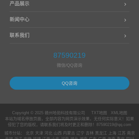
产品展示
新闻中心
联系我们
87590219
微信/QQ咨询
QQ咨询
Copyright © 2025 赣州哈勃科技有限公司
TXT地图
XML地图
本站为域名停放页面，全部内容为网页演示效果，无任何实际意义！如果
侵犯了您的版权，请联系我们将及时更正和删除！87590219@qq.com
城市分站
：
北京
天津
河北
山西
内蒙古
辽宁
吉林
黑龙江
上海
江苏
南京
无锡
浙江
安徽
福建
江西
山东
河南
湖北
湖南
广东
广西
海南
重庆
四川