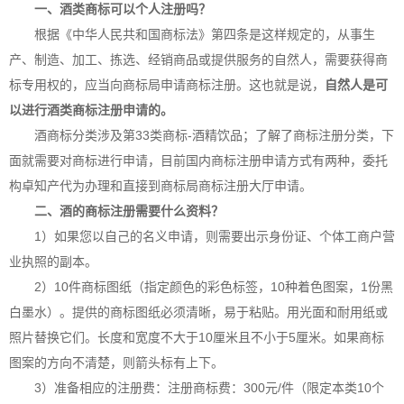
一、酒类商标可以个人注册吗？
根据《中华人民共和国商标法》第四条是这样规定的，从事生
产、制造、加工、拣选、经销商品或提供服务的自然人，需要获得商
标专用权的，应当向商标局申请
商标注册
。这也就是说，
自然人是可
以进行酒类商标注册申请的。
酒商标分类涉及第33类商标-酒精饮品；了解了商标注册分类，下
面就需要对商标进行申请，目前国内商标注册申请方式有两种，委托
构卓
知产代为办理和直接到商标局商标注册大厅申请。
二、酒的商标注册需要什么资料？
1）如果您以自己的名义申请，则需要出示身份证、个体工商户营
业执照的副本。
2）10件商标图纸（指定颜色的彩色标签，10种着色图案，1份黑
白墨水）。提供的商标图纸必须清晰，易于粘贴。用光面和耐用纸或
照片替换它们。长度和宽度不大于10厘米且不小于5厘米。如果商标
图案的方向不清楚，则箭头标有上下。
3）准备相应的注册费：注册商标费：300元/件（限定本类10个