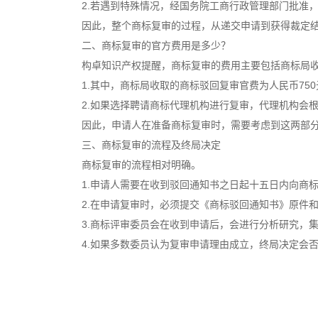
2.若遇到特殊情况，经国务院工商行政管理部门批准，
因此，整个商标复审的过程，从递交申请到获得裁定结果
二、商标复审的官方费用是多少？
构卓
知识产权提醒，商标复审的费用主要包括商标局
1.其中，商标局收取的商标驳回复审官费为人民币750
2.如果选择聘请商标代理机构进行复审，代理机构会根据
因此，申请人在准备商标复审时，需要考虑到这两部分
三、商标复审的流程及终局决定
商标复审的流程相对明确。
1.申请人需要在收到驳回通知书之日起十五日内向商标
2.在申请复审时，必须提交《商标驳回通知书》原件和
3.商标评审委员会在收到申请后，会进行分析研究，集
4.如果多数委员认为复审申请理由成立，终局决定会否