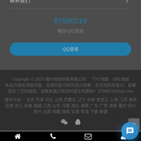
联系我们
87590219
微信/QQ咨询
QQ咨询
Copyright © 2025 赣州哈勃科技有限公司
TXT地图
XML地图
本站为域名停放页面，全部内容为网页演示效果，无任何实际意义！如果
侵犯了您的版权，请联系我们将及时更正和删除！87590219@qq.com
城市分站
：
北京
天津
河北
山西
内蒙古
辽宁
吉林
黑龙江
上海
江苏
南京
无锡
浙江
安徽
福建
江西
山东
河南
湖北
湖南
广东
广西
海南
重庆
四川
贵州
云南
西藏
陕西
甘肃
青海
宁夏
新疆