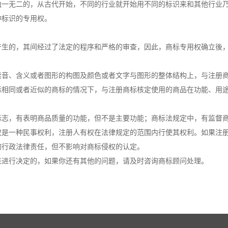
无二的，从古代开始，不同的行业就开始用不同的标识来和其他行业乃
种标识的专用权。
的，其间经过了法定的程序和严格的审查，因此，商标专用权确立後，
、含义或者图形的构图及颜色或者文字与图形的整体结构上，与注册商
同或者近似的商标的情况下，与注册商标核定使用的商品在功能、用途
，有表明商品质量的功能，但不是主要功能；商标法规定中，有监督商
一种民事权利，注册人有权在法律规定的范围内行使其权利。如果注册
的行政法律责任，但不影响对商标侵权的认定。
来进行决定的，如果你还有其他的问题，请及时咨询商标顾问处理。