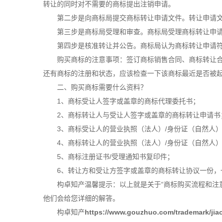
转让的同时对不需要的商标提出注销申请。
第二步是向商标局提交商标转让申请文件。转让申请文
第三步是商标局受理和审查。商标局受理商标转让申请后
第四步是核准转让并公告。商标局认为商标转让申请符合
购买商标的注意事项：签订商标销售合同、商标转让合同
还有商标的注册和状态，应该检查一下该商标最近是否被
二、购买商标需要什么资料？
1、商标受让人签字或盖章的商标代理委托书；
2、商标转让人与受让人签字或盖章的商标转让申请书
3、商标受让人的营业执照（法人）/身份证（自然人）
4、商标转让人的营业执照（法人）/身份证（自然人）
5、
商标注册
证书/受理通知书复印件；
6、转让方和受让方签字或盖章的商标转让协议一份，一
构卓
知产温馨提示：以上就是关于“商标购买流程和注
他们会给您详细的解答。
构卓
知产
https://www.gouzhuo.com/trademark/jiao