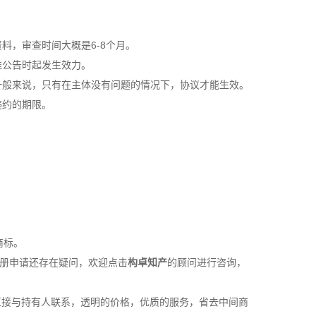
，审查时间大概是6-8个月。
公告时起发生效力。
般来说，只有在主体没有问题的情况下，协议才能生效。
违约的期限。
商标。
册
申请还存在疑问，欢迎点击
构卓
知产
的顾问进行咨询，
直接与持有人联系，透明的价格，优质的服务，省去中间商