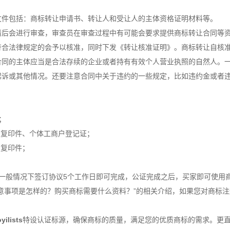
件包括：商标转让申请书、转让人和受让人的主体资格证明材料等。
会进行审查，审查员在审查过程中有可能会要求提供商标转让合同等资料
法律规定的会予以核准，同时下发《转让核准证明》。商标转让自核准
的主体应当是合法存续的企业或者持有有效个人营业执照的自然人。一
起诉或其他情况。还要注意合同中关于违约的一些规定，比如违约金或者
；
复印件、个体工商户登记证；
复印件；
般情况下签订协议5个工作日即可完成，公证完成之后，买家即可使用
意事项是怎样的？购买商标需要什么资料？”的相关介绍，如果您对
商标注
yilists
特设认证标源，确保商标的质量，满足您的优质商标的需求。更