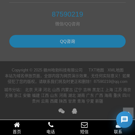
87590219
微信/QQ咨询
QQ咨询
Copyright © 2025 赣州哈勃科技有限公司
TXT地图
XML地图
本站为域名停放页面，全部内容为网页演示效果，无任何实际意义！如果
侵犯了您的版权，请联系我们将及时更正和删除！87590219@qq.com
城市分站
：
北京
天津
河北
山西
内蒙古
辽宁
吉林
黑龙江
上海
江苏
南京
无锡
浙江
安徽
福建
江西
山东
河南
湖北
湖南
广东
广西
海南
重庆
四川
贵州
云南
西藏
陕西
甘肃
青海
宁夏
新疆
首页
电话
短信
联系