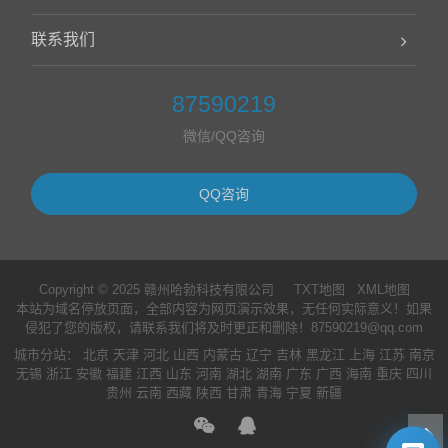
联系我们
87590219
微信/QQ咨询
QQ咨询
Copyright © 2025 赣州哈勃科技有限公司
TXT地图
XML地图
本站为域名停放页面，全部内容为网页演示效果，无任何实际意义！如果
侵犯了您的版权，请联系我们将及时更正和删除！87590219@qq.com
城市分站
：
北京
天津
河北
山西
内蒙古
辽宁
吉林
黑龙江
上海
江苏
南京
无锡
浙江
安徽
福建
江西
山东
河南
湖北
湖南
广东
广西
海南
重庆
四川
贵州
云南
西藏
陕西
甘肃
青海
宁夏
新疆