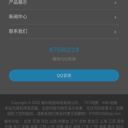
产品展示
新闻中心
联系我们
87590219
微信/QQ咨询
QQ咨询
Copyright © 2025 赣州哈勃科技有限公司
TXT地图
XML地图
本站为域名停放页面，全部内容为网页演示效果，无任何实际意义！如果
侵犯了您的版权，请联系我们将及时更正和删除！87590219@qq.com
城市分站
：
北京
天津
河北
山西
内蒙古
辽宁
吉林
黑龙江
上海
江苏
南京
无锡
浙江
安徽
福建
江西
山东
河南
湖北
湖南
广东
广西
海南
重庆
四川