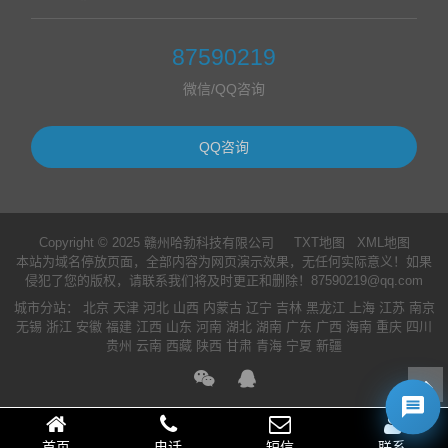
87590219
微信/QQ咨询
QQ咨询
Copyright © 2025 赣州哈勃科技有限公司
TXT地图
XML地图
本站为域名停放页面，全部内容为网页演示效果，无任何实际意义！如果
侵犯了您的版权，请联系我们将及时更正和删除！87590219@qq.com
城市分站
：
北京
天津
河北
山西
内蒙古
辽宁
吉林
黑龙江
上海
江苏
南京
无锡
浙江
安徽
福建
江西
山东
河南
湖北
湖南
广东
广西
海南
重庆
四川
贵州
云南
西藏
陕西
甘肃
青海
宁夏
新疆
首页
电话
短信
联系