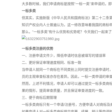
大多数时候，我们申请商标是按照“一标一类”来申请的，
一标多类
但其实，实施新版《中华人民共和国商标法》第二十二条第
知识产权业内人士普遍认为，这一修改意味着我国的商标
那么，“一标多类”有什么优势和劣势呢？今天我们一起来
一标多类注册的优势
一、注册申请文件少，降低申请时信息被填写的错误率
二、更好保证审理速度相同、标准一致
当申请人就同一个商标在不同类别上同时提交注册申请时
员的主观审查标准亦存在差异。因此，一标一类申请的审
然而，上述不利情况，申请人却可以通过提交一标多类
商
果的情形，提高审查质量，并且保证审查进度的一致。
三、便于商标后期管理
一标多类商标只有一个申请/注册号，方便申请人对商标及
如果申请人对一标多类商标提交变更、续展、转让等申请