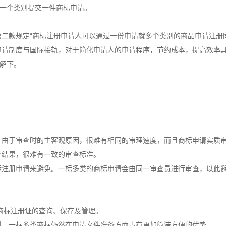
即一个类别提交一件商标申请。
二款规定“
商标注册
申请人可以通过一份申请就多个类别的商品申请注册
申请制度与国际接轨，对于简化申请人的申请程序，节约成本，提高效率
了解下。
，由于审查时的主客观原因，很难有相同的审理速度，而且商标申请实质
查结果，很难有一致的审查标准。
标注册
申请来避免。一标多类的商标申请会由同一审查员进行审查，以此
商标注册
证的查询、保存及管理。
时，一标多类商标仍然在申请文件准备方面占有更加简洁方便的优势。