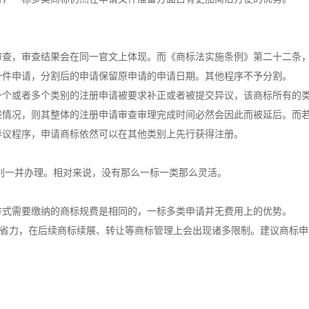
审查，审查结果会在同一官文上体现。而《商标法实施条例》第二十二条
一件申请，分割后的申请保留原申请的申请日期。其他程序不予分割。
一个或者多个类别的注册申请被要求补正或者被提交异议，该商标所有的
述情况，则其整体的注册申请审查审理完成时间必然会因此而被延后。而
异议程序，申请商标依然可以在其他类别上先行获得注册。
别一并办理。相对来说，没有那么一标一类那么灵活。
方式需要缴纳的商标规费是相同的，一标多类申请并无费用上的优势。
上省力，在后续商标续展、转让等商标管理上会出现诸多限制。建议商标
。