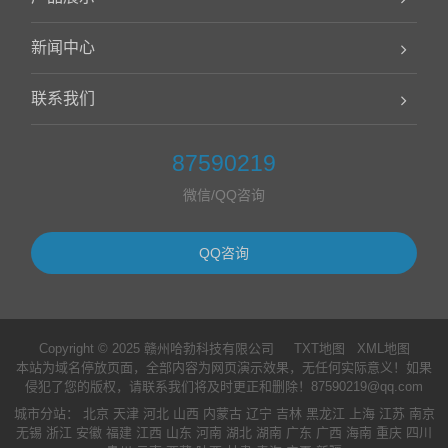
新闻中心
联系我们
87590219
微信/QQ咨询
QQ咨询
Copyright © 2025 赣州哈勃科技有限公司
TXT地图
XML地图
本站为域名停放页面，全部内容为网页演示效果，无任何实际意义！如果
侵犯了您的版权，请联系我们将及时更正和删除！87590219@qq.com
城市分站
：
北京
天津
河北
山西
内蒙古
辽宁
吉林
黑龙江
上海
江苏
南京
无锡
浙江
安徽
福建
江西
山东
河南
湖北
湖南
广东
广西
海南
重庆
四川