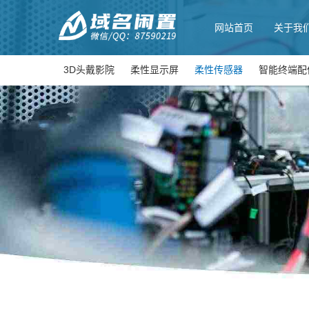
网站首页
关于我
3D头戴影院
柔性显示屏
柔性传感器
智能终端配