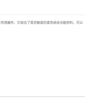
性传感器件，它结合了高灵敏度的柔性纳米功能材料，可以