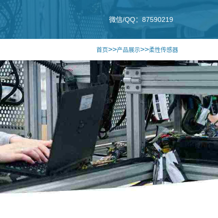
微信/QQ：87590219
>>
>>
首页
产品展示
柔性传感器