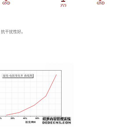
、抗干扰性好。