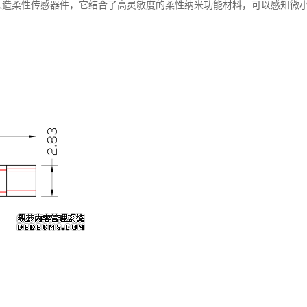
人造柔性传感器件，它结合了高灵敏度的柔性纳米功能材料，可以感知微