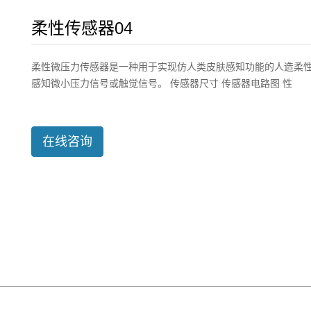
柔性传感器04
柔性微压力传感器是一种用于实现仿人类皮肤感知功能的人造柔
感知微小压力信号或触觉信号。 传感器尺寸 传感器电路图 性
在线咨询