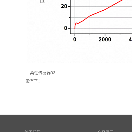
柔性传感器03
没有了！